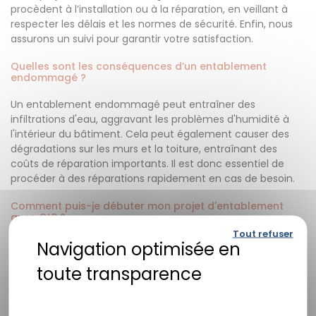
procèdent à l’installation ou à la réparation, en veillant à
respecter les délais et les normes de sécurité. Enfin, nous
assurons un suivi pour garantir votre satisfaction.
Quelles sont les conséquences d’un entablement
endommagé ?
Un entablement endommagé peut entraîner des
infiltrations d'eau, aggravant les problèmes d'humidité à
l'intérieur du bâtiment. Cela peut également causer des
dégradations sur les murs et la toiture, entraînant des
coûts de réparation importants. Il est donc essentiel de
procéder à des réparations rapidement en cas de besoin.
Comment puis-je débuter mon projet d'entablement
avec GLP ?
Tout refuser
Pour commencer, il vous suffit de nous contacter afin de
discuter de vos idées et de vos besoins. Notre équipe sera
ravie de vous conseiller et de vous accompagner tout au
long du processus, depuis la conception jusqu'à la
Politique de confidentialité
réalisation finale.